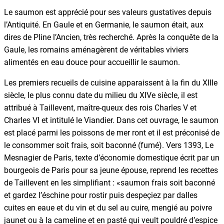
Le saumon est apprécié pour ses valeurs gustatives depuis
l’Antiquité. En Gaule et en Germanie, le saumon était, aux
dires de Pline l’Ancien, très recherché. Après la conquête de la
Gaule, les romains aménagèrent de véritables viviers
alimentés en eau douce pour accueillir le saumon.
Les premiers recueils de cuisine apparaissent à la fin du XIIIe
siècle, le plus connu date du milieu du XIVe siècle, il est
attribué à Taillevent, maître-queux des rois Charles V et
Charles VI et intitulé le Viandier. Dans cet ouvrage, le saumon
est placé parmi les poissons de mer ront et il est préconisé de
le consommer soit frais, soit baconné (fumé). Vers 1393, Le
Mesnagier de Paris, texte d’économie domestique écrit par un
bourgeois de Paris pour sa jeune épouse, reprend les recettes
de Taillevent en les simplifiant : «saumon frais soit baconné
et gardez l’éschine pour rostir puis despeçiez par dalles
cuites en eaue et du vin et du sel au cuire, mengié au poivre
jaunet ou à la cameline et en pasté qui veult pouldré d’espice