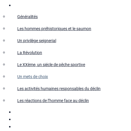
Salmo Salar
Généralités
Les hommes préhistoriques et le saumon
Un privilège seignerial
La Révolution
Le XXème, un siécle de pêche sportive
Un mets de choix
Les activités humaines responsables du déclin
Les réactions de l’homme face au déclin
Le repeuplement
Actualités
Recherches