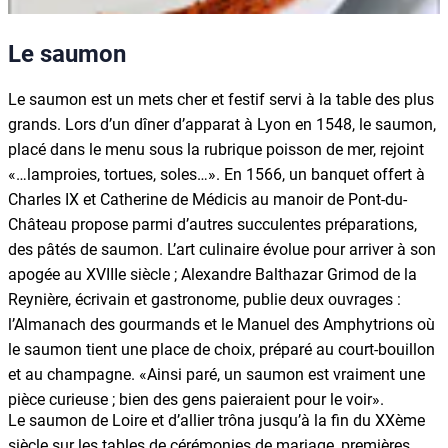
Le saumon
Le saumon est un mets cher et festif servi à la table des plus
grands. Lors d’un dîner d’apparat à Lyon en 1548, le saumon,
placé dans le menu sous la rubrique poisson de mer, rejoint
«…lamproies, tortues, soles…». En 1566, un banquet offert à
Charles IX et Catherine de Médicis au manoir de Pont-du-
Château propose parmi d’autres succulentes préparations,
des pâtés de saumon. L’art culinaire évolue pour arriver à son
apogée au XVIIIe siècle ; Alexandre Balthazar Grimod de la
Reynière, écrivain et gastronome, publie deux ouvrages :
l’Almanach des gourmands et le Manuel des Amphytrions où
le saumon tient une place de choix, préparé au court-bouillon
et au champagne. «Ainsi paré, un saumon est vraiment une
pièce curieuse ; bien des gens paieraient pour le voir».
Le saumon de Loire et d’allier trôna jusqu’à la fin du XXème
siècle sur les tables de cérémonies de mariage, premières