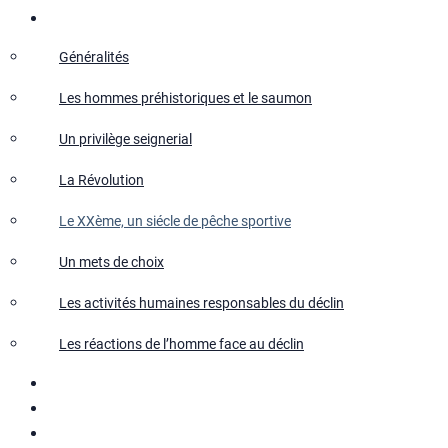
Salmo Salar
Généralités
Les hommes préhistoriques et le saumon
Un privilège seignerial
La Révolution
Le XXème, un siécle de pêche sportive
Un mets de choix
Les activités humaines responsables du déclin
Les réactions de l’homme face au déclin
Le repeuplement
Actualités
Recherches