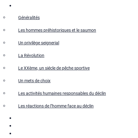
Salmo Salar
Généralités
Les hommes préhistoriques et le saumon
Un privilège seignerial
La Révolution
Le XXème, un siécle de pêche sportive
Un mets de choix
Les activités humaines responsables du déclin
Les réactions de l’homme face au déclin
Le repeuplement
Actualités
Recherches