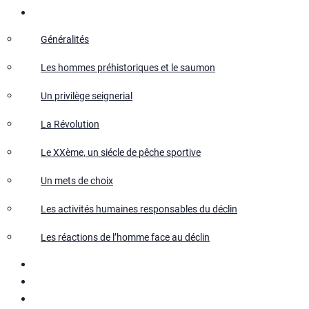
Salmo Salar
Généralités
Les hommes préhistoriques et le saumon
Un privilège seignerial
La Révolution
Le XXème, un siécle de pêche sportive
Un mets de choix
Les activités humaines responsables du déclin
Les réactions de l’homme face au déclin
Le repeuplement
Actualités
Recherches