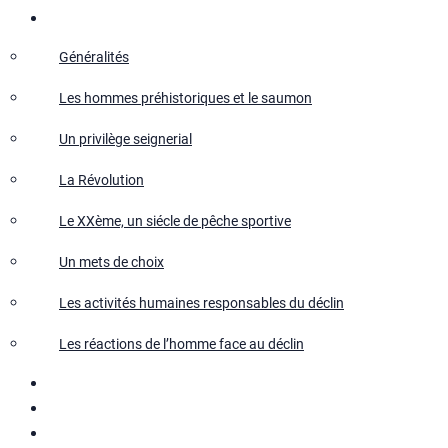
Salmo Salar
Généralités
Les hommes préhistoriques et le saumon
Un privilège seignerial
La Révolution
Le XXème, un siécle de pêche sportive
Un mets de choix
Les activités humaines responsables du déclin
Les réactions de l’homme face au déclin
Le repeuplement
Actualités
Recherches